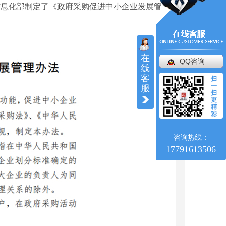
业和信息化部制定了《政府采购促进中小企业发展管
在
QQ咨询
线
客
扫
一
服
扫
更
精
彩
咨询热线：
17791613506