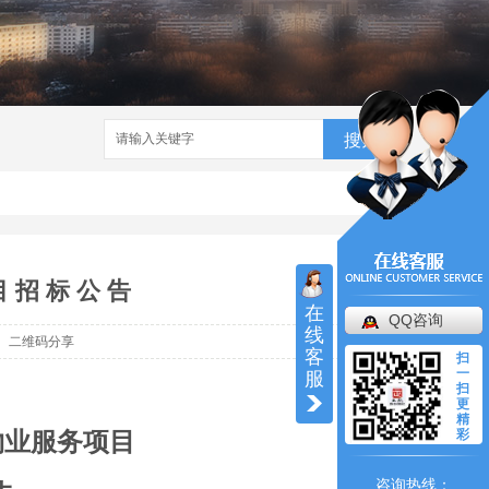
搜索
招 标 公 告
在
QQ咨询
线
二维码分享
客
扫
一
服
扫
更
精
彩
物业
服务
项目
咨询热线：