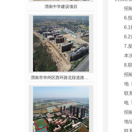
渭南中学建设项目
招
6
6
6
7
本
8.
招
渭南市华州区西环路北段道路及配套设施建设工程
地
联
电 
招
地
联