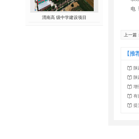
电 
渭南高 级中学建设项目
上一篇
【推
陕
陕
增
有
提