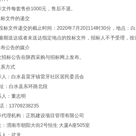
标文件每套售价1000元，售后不退。
.投标文件的递交
.1投标文件递交的截止时间：2020年7月20日14时30分，地
.2逾期送达或者未送达指定地点的投标文件，招标人不予受理，按
.发布公告的媒介
次招标公告在陕西采购与招标网上发布。
联系方式
标人：白水县雷牙镇雷牙社区居民委员会
 址：白水县东环路北段
系人：董志明
话：13709238235
标代理机构：正凯建设项目管理有限公司
址：渭南市朝阳大街2号恒生 大厦A座505室
系人：武龙