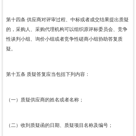
第十四条 供应商对评审过程、中标或者成交结果提出质疑
的，采购人、采购代理机构可以组织原评标委员会、竞争
性谈判小组、询价小组或者竞争性磋商小组协助答复质
疑。
第十五条 质疑答复应当包括下列内容：
（一）质疑供应商的姓名或者名称；
（二）收到质疑函的日期、质疑项目名称及编号；