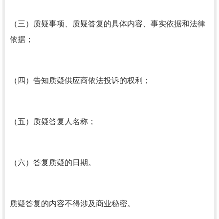
（三）质疑事项、质疑答复的具体内容、事实依据和法律
依据；
（四）告知质疑供应商依法投诉的权利；
（五）质疑答复人名称；
（六）答复质疑的日期。
质疑答复的内容不得涉及商业秘密。