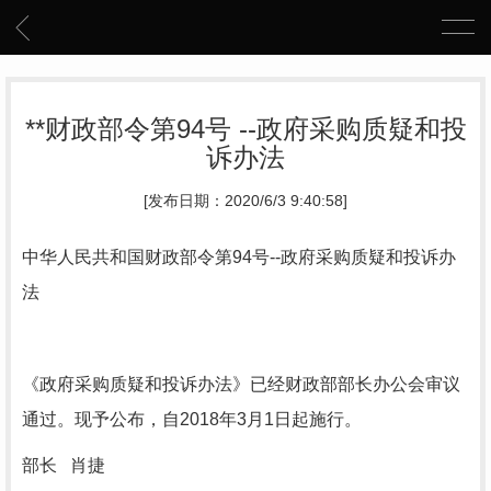
**财政部令第94号 --政府采购质疑和投
诉办法
[发布日期：2020/6/3 9:40:58]
中华人民共和国财政部令第94号--政府采购质疑和投诉办
法
《政府采购质疑和投诉办法》已经财政部部长办公会审议
通过。现予公布，自2018年3月1日起施行。
部长 肖捷