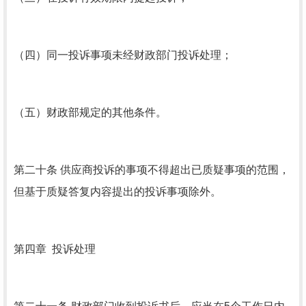
（四）同一投诉事项未经财政部门投诉处理；
（五）财政部规定的其他条件。
第二十条 供应商投诉的事项不得超出已质疑事项的范围，
但基于质疑答复内容提出的投诉事项除外。
第四章 投诉处理