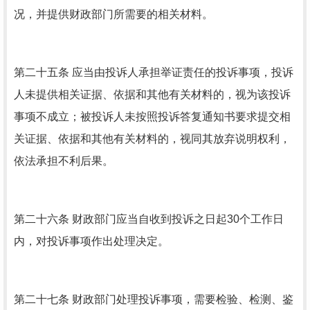
况，并提供财政部门所需要的相关材料。
第二十五条 应当由投诉人承担举证责任的投诉事项，投诉
人未提供相关证据、依据和其他有关材料的，视为该投诉
事项不成立；被投诉人未按照投诉答复通知书要求提交相
关证据、依据和其他有关材料的，视同其放弃说明权利，
依法承担不利后果。
第二十六条 财政部门应当自收到投诉之日起30个工作日
内，对投诉事项作出处理决定。
第二十七条 财政部门处理投诉事项，需要检验、检测、鉴