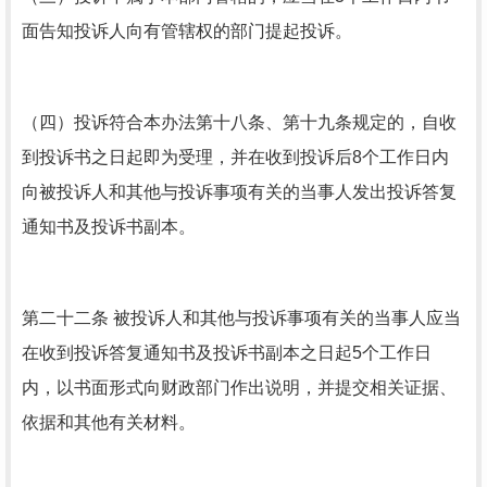
面告知投诉人向有管辖权的部门提起投诉。
（四）投诉符合本办法第十八条、第十九条规定的，自收
到投诉书之日起即为受理，并在收到投诉后8个工作日内
向被投诉人和其他与投诉事项有关的当事人发出投诉答复
通知书及投诉书副本。
第二十二条 被投诉人和其他与投诉事项有关的当事人应当
在收到投诉答复通知书及投诉书副本之日起5个工作日
内，以书面形式向财政部门作出说明，并提交相关证据、
依据和其他有关材料。