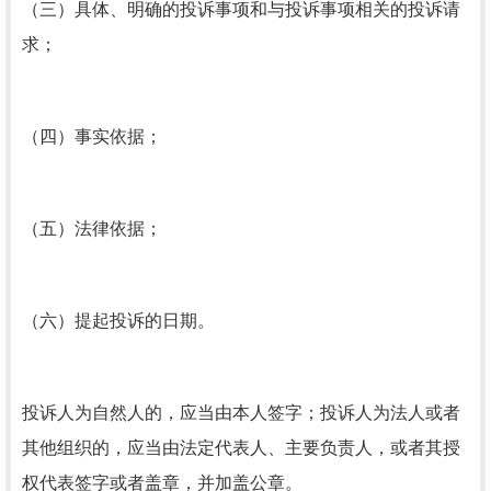
（三）具体、明确的投诉事项和与投诉事项相关的投诉请
求；
（四）事实依据；
（五）法律依据；
（六）提起投诉的日期。
投诉人为自然人的，应当由本人签字；投诉人为法人或者
其他组织的，应当由法定代表人、主要负责人，或者其授
权代表签字或者盖章，并加盖公章。