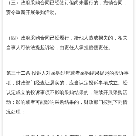
（三）政府采购合同已经签订但尚未履行的，撤销合同，
责令重新开展采购活动。
（四）政府采购合同已经履行，给他人造成损失的，相关
当事人可依法提起诉讼，由责任人承担赔偿责任。
第三十二条 投诉人对采购过程或者采购结果提起的投诉事
项，财政部门经查证属实的，应当认定投诉事项成立。经
认定成立的投诉事项不影响采购结果的，继续开展采购活
动；影响或者可能影响采购结果的，财政部门按照下列情
况处理：