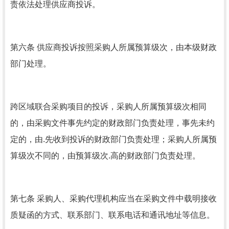
责依法处理供应商投诉。
第六条 供应商投诉按照采购人所属预算级次，由本级财政
部门处理。
跨区域联合采购项目的投诉，采购人所属预算级次相同
的，由采购文件事先约定的财政部门负责处理，事先未约
定的，由.先收到投诉的财政部门负责处理；采购人所属预
算级次不同的，由预算级次.高的财政部门负责处理。
第七条 采购人、采购代理机构应当在采购文件中载明接收
质疑函的方式、联系部门、联系电话和通讯地址等信息。