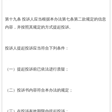
第十九条 投诉人应当根据本办法第七条第二款规定的信息
内容，并按照其规定的方式提起投诉。
投诉人提起投诉应当符合下列条件：
（一）提起投诉前已依法进行质疑；
（二）投诉书内容符合本办法的规定；
（三）在投诉有效期限内提起投诉；