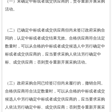
（一）未确定中标或者成交供应商的，责令重新开展采购
活动。
（二）已确定中标或者成交供应商但尚未签订政府采购合
同的，认定中标或者成交结果无效。合格供应商符合法定
数量时，可以从合格的中标或者成交候选人中另行确定中
标或者成交供应商的，应当要求采购人依法另行确定中
标、成交供应商；否则责令重新开展采购活动。
（三）政府采购合同已经签订但尚未履行的，撤销合同。
合格供应商符合法定数量时，可以从合格的中标或者成交
候选人中另行确定中标或者成交供应商的，应当要求采购
人依法另行确定中标、成交供应商；否则责令重新开展采