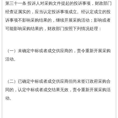
第三十一条 投诉人对采购文件提起的投诉事项，财政部门
经查证属实的，应当认定投诉事项成立。经认定成立的投
诉事项不影响采购结果的，继续开展采购活动；影响或者
可能影响采购结果的，财政部门按照下列情况处理：
（一）未确定中标或者成交供应商的，责令重新开展采购
活动。
（二）已确定中标或者成交供应商但尚未签订政府采购合
同的，认定中标或者成交结果无效，责令重新开展采购活
动。