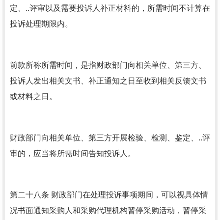
定、..评审以及需要投诉人补正材料的，所需时间不计算在
投诉处理期限内。
前款所称所需时间，是指财政部门向相关单位、第三方、
投诉人发出相关文书、补正通知之日至收到相关反馈文书
或材料之日。
财政部门向相关单位、第三方开展检验、检测、鉴定、..评
审的，应当将所需时间告知投诉人。
第二十八条 财政部门在处理投诉事项期间，可以视具体情
况书面通知采购人和采购代理机构暂停采购活动，暂停采